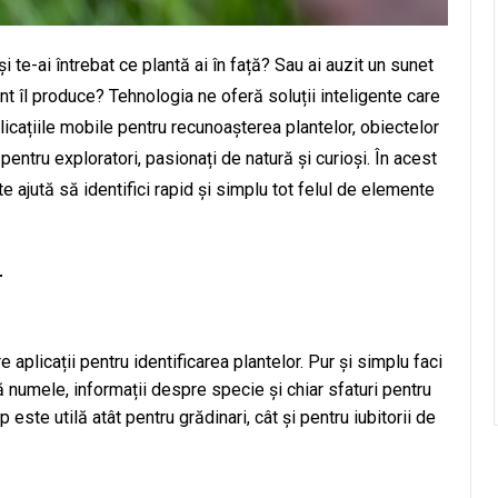
i te-ai întrebat ce plantă ai în față? Sau ai auzit un sunet
ent îl produce? Tehnologia ne oferă soluții inteligente care
licațiile mobile pentru recunoașterea plantelor, obiectelor
entru exploratori, pasionați de natură și curioși. În acest
 te ajută să identifici rapid și simplu tot felul de elemente
r
aplicații pentru identificarea plantelor. Pur și simplu faci
eră numele, informații despre specie și chiar sfaturi pentru
 este utilă atât pentru grădinari, cât și pentru iubitorii de