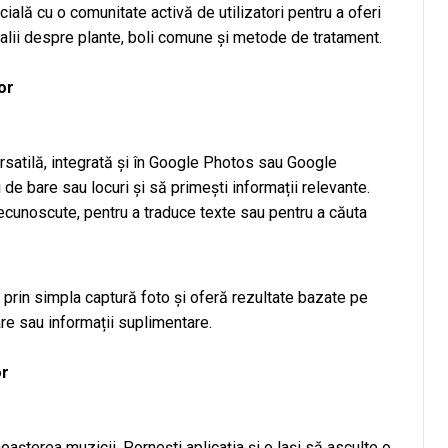
cială cu o comunitate activă de utilizatori pentru a oferi
etalii despre plante, boli comune și metode de tratament.
or
satilă, integrată și în Google Photos sau Google
 de bare sau locuri și să primești informații relevante.
necunoscute, pentru a traduce texte sau pentru a căuta
prin simpla captură foto și oferă rezultate bazate pe
are sau informații suplimentare.
or
așterea muzicii. Pornești aplicația și o lași să asculte o