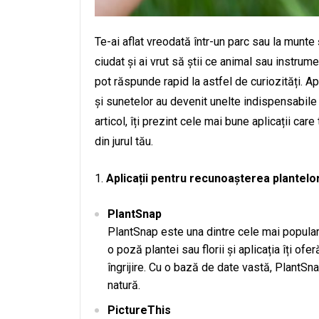
Te-ai aflat vreodată într-un parc sau la munte ș
ciudat și ai vrut să știi ce animal sau instrum
pot răspunde rapid la astfel de curiozități. Ap
și sunetelor au devenit unelte indispensabile p
articol, îți prezint cele mai bune aplicații care
din jurul tău.
Aplicații pentru recunoașterea plantelo
PlantSnap
PlantSnap este una dintre cele mai populare 
o poză plantei sau florii și aplicația îți of
îngrijire. Cu o bază de date vastă, PlantSnap
natură.
PictureThis