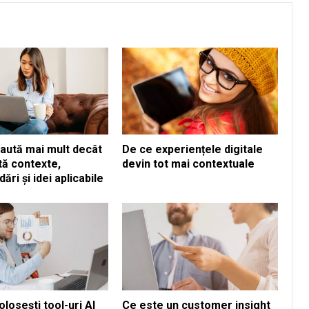
 caută mai mult decât
De ce experiențele digitale
ută contexte,
devin tot mai contextuale
ri și idei aplicabile
losești tool-uri AI
Ce este un customer insight