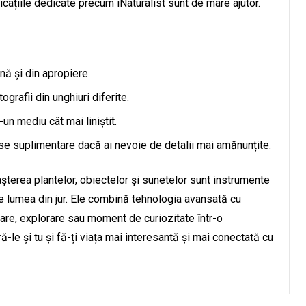
icațiile dedicate precum iNaturalist sunt de mare ajutor.
nă și din apropiere.
grafii din unghiuri diferite.
un mediu cât mai liniștit.
urse suplimentare dacă ai nevoie de detalii mai amănunțite.
așterea plantelor, obiectelor și sunetelor sunt instrumente
e lumea din jur. Ele combină tehnologia avansată cu
bare, explorare sau moment de curiozitate într-o
-le și tu și fă-ți viața mai interesantă și mai conectată cu