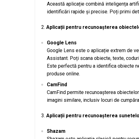
Această aplicație combină inteligența artifi
identificări rapide și precise. Poți primi d
Aplicații pentru recunoașterea obiectel
Google Lens
Google Lens este o aplicație extrem de ver
Assistant. Poți scana obiecte, texte, coduri
Este perfectă pentru a identifica obiecte 
produse online.
CamFind
CamFind permite recunoașterea obiectelor 
imagini similare, inclusiv locuri de cumpăr
Aplicații pentru recunoașterea sunetel
Shazam
Shazam este aplicația clasică pentru recuno