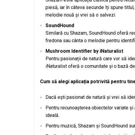
piesă, iar în câteva secunde îți spune titlu
melodie nouă și vrei să o salvezi.
SoundHound
Similară cu Shazam, SoundHound oferă recu
fredona sau cânta o melodie pentru identifi
Mushroom Identifier by iNaturalist
Pentru pasionații de natură care vor să iden
iNaturalist oferă o comunitate și o bază de d
Cum să alegi aplicația potrivită pentru tin
Dacă ești pasionat de natură și vrei să ide
Pentru recunoașterea obiectelor variate și
ideală.
Pentru muzică, Shazam și SoundHound sunt 