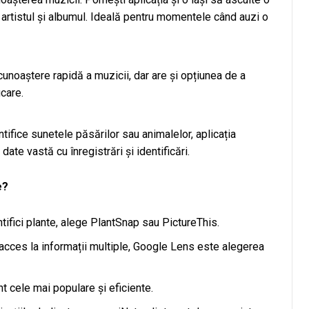
l, artistul și albumul. Ideală pentru momentele când auzi o
noaștere rapidă a muzicii, dar are și opțiunea de a
care.
tifice sunetele păsărilor sau animalelor, aplicația
ate vastă cu înregistrări și identificări.
e?
ntifici plante, alege PlantSnap sau PictureThis.
 acces la informații multiple, Google Lens este alegerea
cele mai populare și eficiente.