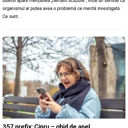
buletin apare mențiunea „hematii scăzute”, este un semnal că
organismul ar putea avea o problemă ce merită investigată.
Ce sunt…
357 prefix: Cipru – ghid de apel