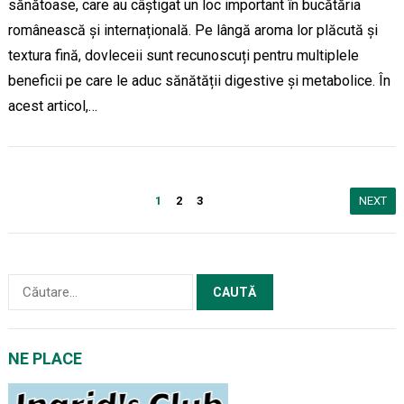
sănătoase, care au câștigat un loc important în bucătăria
românească și internațională. Pe lângă aroma lor plăcută și
textura fină, dovleceii sunt recunoscuți pentru multiplele
beneficii pe care le aduc sănătății digestive și metabolice. În
acest articol,…
Paginație
1
2
3
NEXT
articole
Caută
după:
NE PLACE