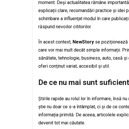
moment. Deși actualitatea rămâne importantă, 
explicații clare, recomandări practice și idei 
schimbare a influențat modul în care publicațiil
răspund nevoilor cititorilor.
În acest context,
NewStory
se poziționează ca
care vor mai mult decât simple informații. Prin
sănătate, tehnologie, business, auto, casă și
oferi conținut variat, accesibil și util.
De ce nu mai sunt suficient
Știrile rapide au rolul lor în informare, însă n
știe nu doar ce s-a întâmplat, ci și de ce cont
informația primită. De aceea, articolele explic
devenit tot mai căutate.