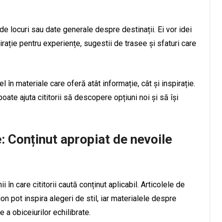
 de locuri sau date generale despre destinații. Ei vor idei
rație pentru experiențe, sugestii de trasee și sfaturi care
în materiale care oferă atât informație, cât și inspirație.
oate ajuta cititorii să descopere opțiuni noi și să își
: Conținut apropiat de nevoile
în care cititorii caută conținut aplicabil. Articolele de
ion pot inspira alegeri de stil, iar materialele despre
 a obiceiurilor echilibrate.