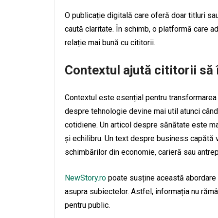
O publicație digitală care oferă doar titluri s
caută claritate. În schimb, o platformă care 
relație mai bună cu cititorii.
Contextul ajută cititorii s
Contextul este esențial pentru transformarea u
despre tehnologie devine mai util atunci când 
cotidiene. Un articol despre sănătate este mai
și echilibru. Un text despre business capătă 
schimbărilor din economie, carieră sau antrep
NewStory.ro
poate susține această abordare pr
asupra subiectelor. Astfel, informația nu rămâ
pentru public.