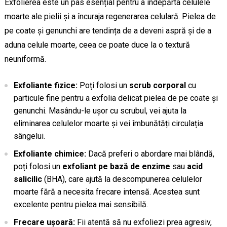
Exfolierea este un pas esențial pentru a îndepărta celulele
moarte ale pielii și a încuraja regenerarea celulară. Pielea de
pe coate și genunchi are tendința de a deveni aspră și de a
aduna celule moarte, ceea ce poate duce la o textură
neuniformă.
Exfoliante fizice:
Poți folosi un
scrub corporal
cu
particule fine pentru a exfolia delicat pielea de pe coate și
genunchi. Masându-le ușor cu scrubul, vei ajuta la
eliminarea celulelor moarte și vei îmbunătăți circulația
sângelui.
Exfoliante chimice:
Dacă preferi o abordare mai blândă,
poți folosi un
exfoliant pe bază de enzime
sau
acid
salicilic
(BHA), care ajută la descompunerea celulelor
moarte fără a necesita frecare intensă. Acestea sunt
excelente pentru pielea mai sensibilă.
Frecare ușoară:
Fii atentă să nu exfoliezi prea agresiv,