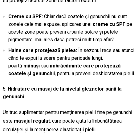
să protejezi aceste zone de factorii externi.
Creme cu SPF:
Chiar dacă coatele și genunchii nu sunt
zonele cele mai expuse, aplicarea unei
creme cu SPF
pe
aceste zone poate preveni arsurile solare și petele
pigmentare, mai ales dacă petreci mult timp afară.
Haine care protejează pielea:
În sezonul rece sau atunci
când te expui la soare pentru perioade lungi,
poartă
mănuși
sau
îmbrăcăminte care protejează
coatele și genunchii
, pentru a preveni deshidratarea pielii.
Hidratare cu masaj de la nivelul gleznelor până la
genunchi
Un truc suplimentar pentru menținerea pielii fine pe genunchi
este
masajul regulat
, care poate ajuta la îmbunătățirea
circulației și la menținerea elasticității pielii.