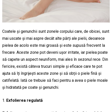
Coatele și genunchii sunt zonele corpului care, de obicei, sunt
mai uscate și mai aspre decât alte părți ale pielii, deoarece
pielea de acolo este mai groasă și este supusă frecvent la
frecare. Aceste zone pot deveni ușor irritate, iar pielea poate
să capete un aspect neuniform, mai ales în sezonul rece. Din
fericire, există câteva trucuri simple și eficace care te pot
ajuta să îți îngrijești aceste zone și să obții o piele fină și
catifelată. Iată ce trebuie să faci pentru a avea o piele moale
și hidratată pe coate și genunchi.
Exfolierea regulată