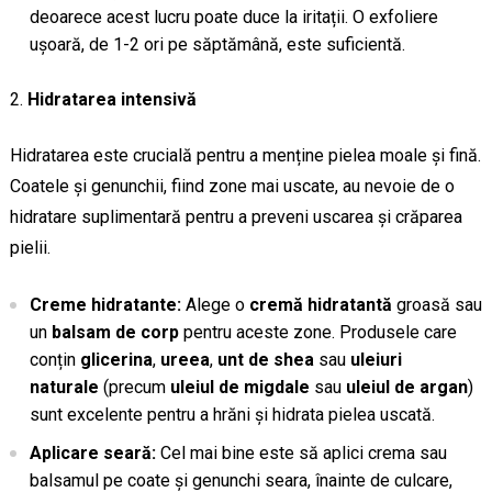
deoarece acest lucru poate duce la iritații. O exfoliere
ușoară, de 1-2 ori pe săptămână, este suficientă.
Hidratarea intensivă
Hidratarea este crucială pentru a menține pielea moale și fină.
Coatele și genunchii, fiind zone mai uscate, au nevoie de o
hidratare suplimentară pentru a preveni uscarea și crăparea
pielii.
Creme hidratante:
Alege o
cremă hidratantă
groasă sau
un
balsam de corp
pentru aceste zone. Produsele care
conțin
glicerina
,
ureea
,
unt de shea
sau
uleiuri
naturale
(precum
uleiul de migdale
sau
uleiul de argan
)
sunt excelente pentru a hrăni și hidrata pielea uscată.
Aplicare seară:
Cel mai bine este să aplici crema sau
balsamul pe coate și genunchi seara, înainte de culcare,