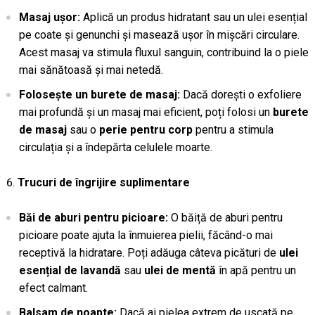
Masaj ușor:
Aplică un produs hidratant sau un ulei esențial
pe coate și genunchi și masează ușor în mișcări circulare.
Acest masaj va stimula fluxul sanguin, contribuind la o piele
mai sănătoasă și mai netedă.
Folosește un burete de masaj:
Dacă dorești o exfoliere
mai profundă și un masaj mai eficient, poți folosi un
burete
de masaj
sau o
perie pentru corp
pentru a stimula
circulația și a îndepărta celulele moarte.
Trucuri de îngrijire suplimentare
Băi de aburi pentru picioare:
O băiță de aburi pentru
picioare poate ajuta la înmuierea pielii, făcând-o mai
receptivă la hidratare. Poți adăuga câteva picături de
ulei
esențial de lavandă
sau
ulei de mentă
în apă pentru un
efect calmant.
Balsam de noapte:
Dacă ai pielea extrem de uscată pe