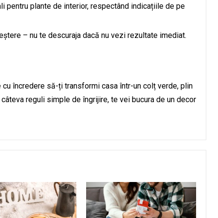
li pentru plante de interior, respectând indicațiile de pe
reștere – nu te descuraja dacă nu vezi rezultate imediat.
e cu încredere să-ți transformi casa într-un colț verde, plin
câteva reguli simple de îngrijire, te vei bucura de un decor