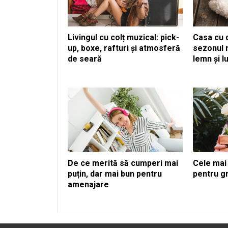
Livingul cu colț muzical: pick-
Casa cu d
up, boxe, rafturi și atmosferă
sezonul r
de seară
lemn și l
De ce merită să cumperi mai
Cele mai 
puțin, dar mai bun pentru
pentru g
amenajare