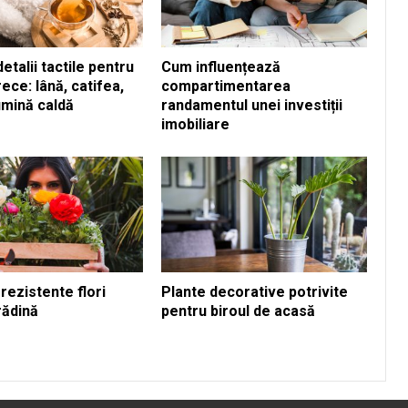
etalii tactile pentru
Cum influențează
ece: lână, catifea,
compartimentarea
umină caldă
randamentul unei investiții
imobiliare
rezistente flori
Plante decorative potrivite
rădină
pentru biroul de acasă