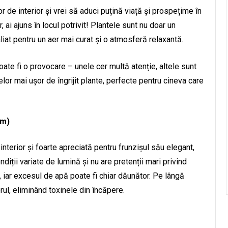
r de interior și vrei să aduci puțină viață și prospețime în
r, ai ajuns în locul potrivit! Plantele sunt nu doar un
liat pentru un aer mai curat și o atmosferă relaxantă.
oate fi o provocare – unele cer multă atenție, altele sunt
elor mai ușor de îngrijit plante, perfecte pentru cineva care
um)
nterior și foarte apreciată pentru frunzișul său elegant,
iții variate de lumină și nu are pretenții mari privind
iar excesul de apă poate fi chiar dăunător. Pe lângă
rul, eliminând toxinele din încăpere.