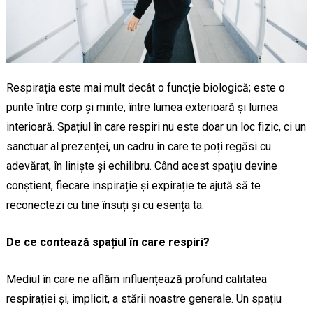
Respirația este mai mult decât o funcție biologică; este o
punte între corp și minte, între lumea exterioară și lumea
interioară. Spațiul în care respiri nu este doar un loc fizic, ci un
sanctuar al prezenței, un cadru în care te poți regăsi cu
adevărat, în liniște și echilibru. Când acest spațiu devine
conștient, fiecare inspirație și expirație te ajută să te
reconectezi cu tine însuți și cu esența ta.
De ce contează spațiul în care respiri?
Mediul în care ne aflăm influențează profund calitatea
respirației și, implicit, a stării noastre generale. Un spațiu