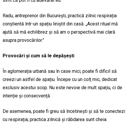
simt că pot fi cu adevărat eu.”
Radu, antreprenor din București, practică zilnic respirația
conștientă într-un spațiu liniștit din casă. „Acest ritual mă
ajută să mă echilibrez și să am o perspectivă mai clară
asupra provocărilor.”
Provocări și cum să le depășești
În aglomerația urbană sau în case mici, poate fi dificil să
creezi un astfel de spațiu. Începe cu un colț mic, dedicat
exclusiv acestui scop. Nu este nevoie de mult spațiu, ci de
intenție și consecvență.
De asemenea, poate fi greu să încetinești și să te conectezi
cu respirația; practica zilnică și răbdarea sunt cheia.