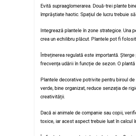
Evită supraaglomerarea. Două-trei plante bin
împrăștiate haotic. Spațiul de lucru trebuie s
Integrează plantele în zone strategice. Una pe b
crea un echilibru plăcut. Plantele pot fi folosi
Întreținerea regulată este importantă. Șterge 
frecvența udării în funcție de sezon. O plantă 
Plantele decorative potrivite pentru biroul de
verde, bine organizat, reduce senzația de rig
creativității.
Dacă ai animale de companie sau copii, verifi
toxice, iar acest aspect trebuie luat în calcul î