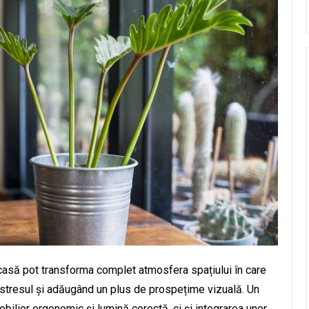
acasă pot transforma complet atmosfera spațiului în care
 stresul și adăugând un plus de prospețime vizuală. Un
bilier ergonomic și lumină corectă, ci și integrarea unor