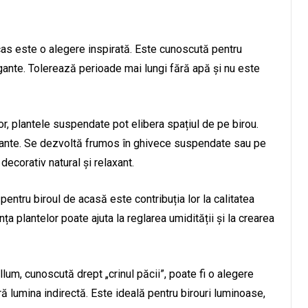
cas este o alegere inspirată. Este cunoscută pentru
egante. Tolerează perioade mai lungi fără apă și nu este
or, plantele suspendate pot elibera spațiul de pe birou.
riante. Se dezvoltă frumos în ghivece suspendate sau pe
 decorativ natural și relaxant.
 pentru biroul de acasă este contribuția lor la calitatea
ța plantelor poate ajuta la reglarea umidității și la crearea
llum, cunoscută drept „crinul păcii”, poate fi o alegere
ră lumina indirectă. Este ideală pentru birouri luminoase,