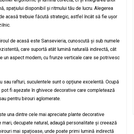
ă, spațiului disponibil și ritmului tău de lucru. Alegerea
de acasă trebuie făcută strategic, astfel încât să fie ușor
ilnic.
 biroul de acasă este Sansevieria, cunoscută și sub numele
zistentă, care suportă atât lumină naturală indirectă, cât
re un aspect modern, cu frunze verticale care se potrivesc
u sau rafturi, suculentele sunt o opțiune excelentă. Ocupă
i pot fi așezate în ghivece decorative care completează
 sau pentru birouri aglomerate.
te una dintre cele mai apreciate plante decorative
le mari, decupate natural, adaugă personalitate și creează
 birouri mai spațioase, unde poate primi lumină indirectă