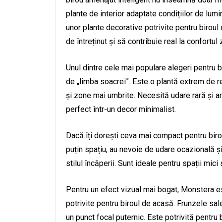
plante de interior adaptate condițiilor de lumin
unor plante decorative potrivite pentru biroul 
de întreținut și să contribuie real la confortul z
Unul dintre cele mai populare alegeri pentru
de „limba soacrei”. Este o plantă extrem de re
și zone mai umbrite. Necesită udare rară și a
perfect într-un decor minimalist.
Dacă îți dorești ceva mai compact pentru biro
puțin spațiu, au nevoie de udare ocazională ș
stilul încăperii. Sunt ideale pentru spații mici
Pentru un efect vizual mai bogat, Monstera es
potrivite pentru biroul de acasă. Frunzele sa
un punct focal puternic. Este potrivită pentru