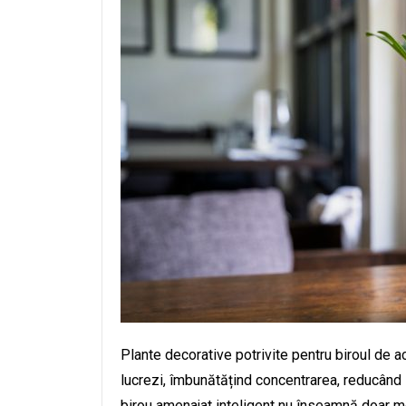
Plante decorative potrivite pentru biroul de 
lucrezi, îmbunătățind concentrarea, reducând
birou amenajat inteligent nu înseamnă doar mo