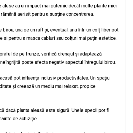
e alese au un impact mai puternic decât multe plante mici
ă rămână aerisit pentru a susține concentrarea.
irou, una pe un raft și, eventual, una într-un colț liber pot
te și pentru a masca cabluri sau colțuri mai puțin estetice.
praful de pe frunze, verifică drenajul și adaptează
neîngrijită poate afecta negativ aspectul întregului birou.
 acasă pot influența inclusiv productivitatea. Un spațiu
iditate și creează un mediu mai relaxat, propice
că dacă planta aleasă este sigură. Unele specii pot fi
nainte de achiziție.