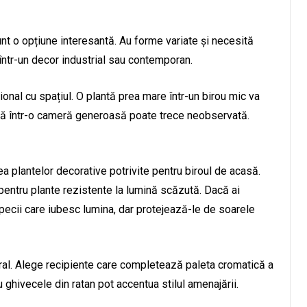
sunt o opțiune interesantă. Au forme variate și necesită
 într-un decor industrial sau contemporan.
onal cu spațiul. O plantă prea mare într-un birou mic va
că într-o cameră generoasă poate trece neobservată.
ea plantelor decorative potrivite pentru biroul de acasă.
pentru plante rezistente la lumină scăzută. Dacă ai
specii care iubesc lumina, dar protejează-le de soarele
ral. Alege recipiente care completează paleta cromatică a
 ghivecele din ratan pot accentua stilul amenajării.