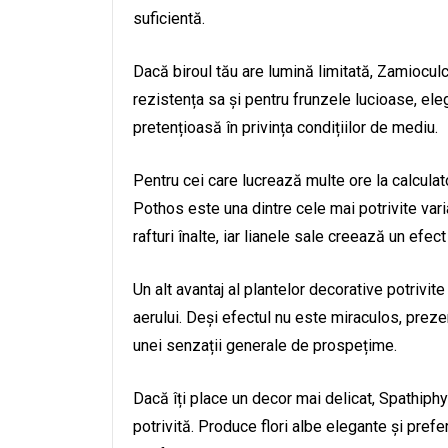
suficientă.
Dacă biroul tău are lumină limitată, Zamiocul
rezistența sa și pentru frunzele lucioase, el
pretențioasă în privința condițiilor de mediu.
Pentru cei care lucrează multe ore la calculat
Pothos este una dintre cele mai potrivite va
rafturi înalte, iar lianele sale creează un efect
Un alt avantaj al plantelor decorative potrivite
aerului. Deși efectul nu este miraculos, prezen
unei senzații generale de prospețime.
Dacă îți place un decor mai delicat, Spathiphy
potrivită. Produce flori albe elegante și prefe