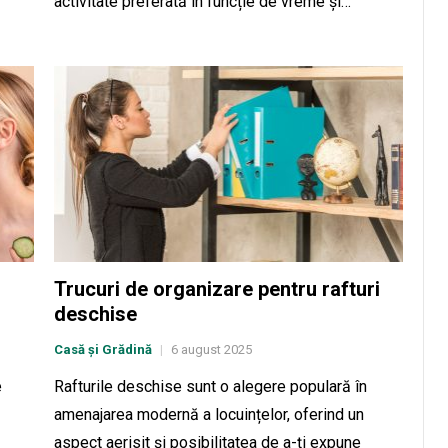
activitate preferată în funcție de vreme și…
Trucuri de organizare pentru rafturi
deschise
Casă și Grădină
6 august 2025
|
e
Rafturile deschise sunt o alegere populară în
amenajarea modernă a locuințelor, oferind un
aspect aerisit și posibilitatea de a-ți expune