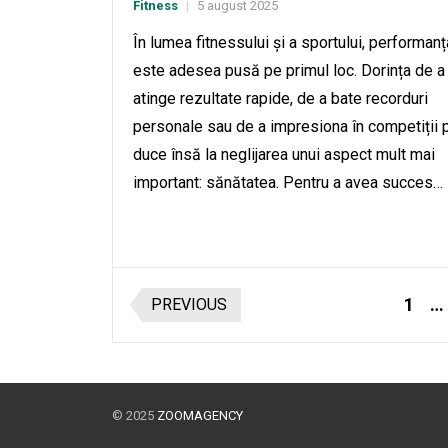
Fitness
5 august 2025
|
În lumea fitnessului și a sportului, performanț
este adesea pusă pe primul loc. Dorința de a
atinge rezultate rapide, de a bate recorduri
personale sau de a impresiona în competiții 
duce însă la neglijarea unui aspect mult mai
important: sănătatea. Pentru a avea succes…
Paginație
1
…
PREVIOUS
articole
© 2025
ZOOMAGENCY