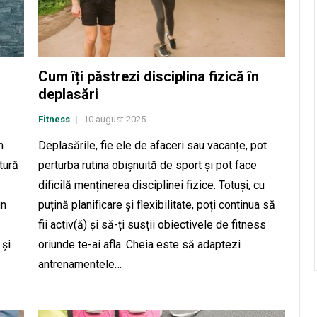
Cum îți păstrezi disciplina fizică în
deplasări
Fitness
10 august 2025
|
n
Deplasările, fie ele de afaceri sau vacanțe, pot
tură
perturba rutina obișnuită de sport și pot face
dificilă menținerea disciplinei fizice. Totuși, cu
un
puțină planificare și flexibilitate, poți continua să
fii activ(ă) și să-ți susții obiectivele de fitness
 și
oriunde te-ai afla. Cheia este să adaptezi
antrenamentele…