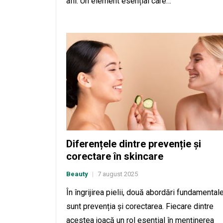
afli. Un element esențial care…
Diferențele dintre prevenție și
corectare în skincare
Beauty
7 august 2025
|
În îngrijirea pielii, două abordări fundamental
sunt prevenția și corectarea. Fiecare dintre
acestea joacă un rol esențial în menținerea