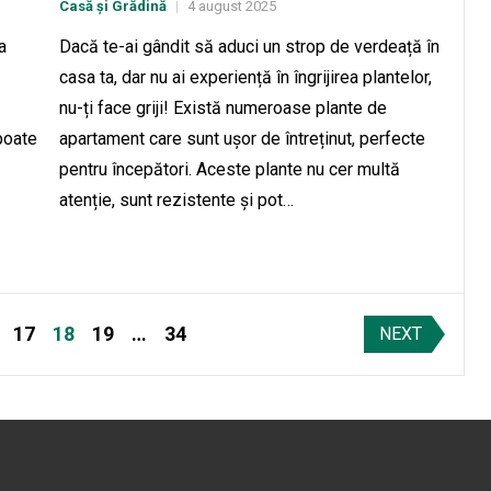
Casă și Grădină
4 august 2025
|
a
Dacă te-ai gândit să aduci un strop de verdeață în
casa ta, dar nu ai experiență în îngrijirea plantelor,
nu-ți face griji! Există numeroase plante de
poate
apartament care sunt ușor de întreținut, perfecte
pentru începători. Aceste plante nu cer multă
atenție, sunt rezistente și pot…
17
18
19
…
34
NEXT