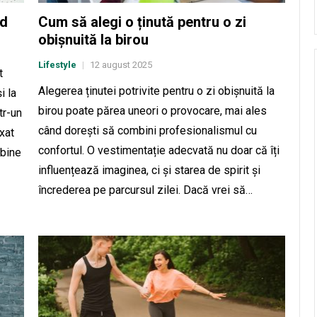
nd
Cum să alegi o ținută pentru o zi
obișnuită la birou
Lifestyle
12 august 2025
|
t
Alegerea ținutei potrivite pentru o zi obișnuită la
i la
birou poate părea uneori o provocare, mai ales
tr-un
când dorești să combini profesionalismul cu
xat
confortul. O vestimentație adecvată nu doar că îți
 bine
influențează imaginea, ci și starea de spirit și
încrederea pe parcursul zilei. Dacă vrei să…