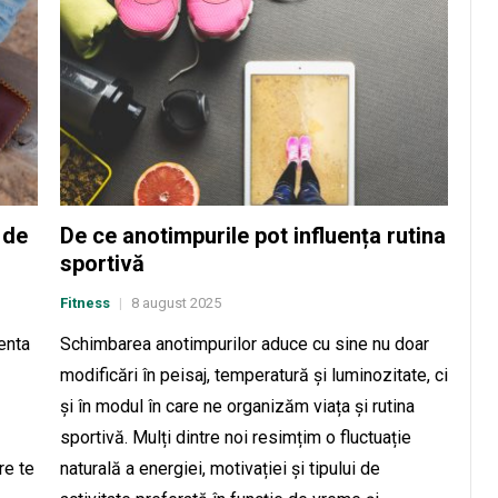
 de
De ce anotimpurile pot influența rutina
sportivă
Fitness
8 august 2025
|
enta
Schimbarea anotimpurilor aduce cu sine nu doar
modificări în peisaj, temperatură și luminozitate, ci
și în modul în care ne organizăm viața și rutina
sportivă. Mulți dintre noi resimțim o fluctuație
re te
naturală a energiei, motivației și tipului de