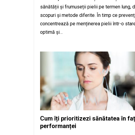
sănătății și frumuseții pielii pe termen lung, 
scopuri și metode diferite. În timp ce prevenț
concentrează pe menținerea pielii într-o star
optimă și…
Cum îți prioritizezi sănătatea în fa
performanței