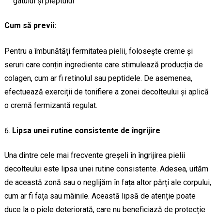
gâtului și pieptului
Cum să previi:
Pentru a îmbunătăți fermitatea pielii, folosește creme și
seruri care conțin ingrediente care stimulează producția de
colagen, cum ar fi retinolul sau peptidele. De asemenea,
efectuează exerciții de tonifiere a zonei decolteului și aplică
o cremă fermizantă regulat.
Lipsa unei rutine consistente de îngrijire
Una dintre cele mai frecvente greșeli în îngrijirea pielii
decolteului este lipsa unei rutine consistente. Adesea, uităm
de această zonă sau o neglijăm în fața altor părți ale corpului,
cum ar fi fața sau mâinile. Această lipsă de atenție poate
duce la o piele deteriorată, care nu beneficiază de protecție