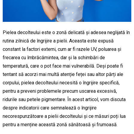
Pielea decolteului este o zonă delicată și adesea neglijată în
rutina zilnică de îngrijire a pielii. Aceasta este expusă
constant la factori externi, cum ar fi razele UV, poluarea și
frecarea cu îmbrăcămintea, dar și la schimbări de
temperatură, care o pot face mai vulnerabilă. Deși poate fi
tentant să acorzi mai multă atenție feței sau altor părți ale
corpului, pielea decolteului necesită o îngrijire specifică,
pentru a preveni problemele precum uscarea excesivă,
ridurile sau petele pigmentare. În acest articol, vom discuta
despre indicatorii care semnalează o îngrijire
necorespunzătoare a pielii decolteului și ce măsuri poți lua
pentru a menține această zonă sănătoasă și frumoasă.