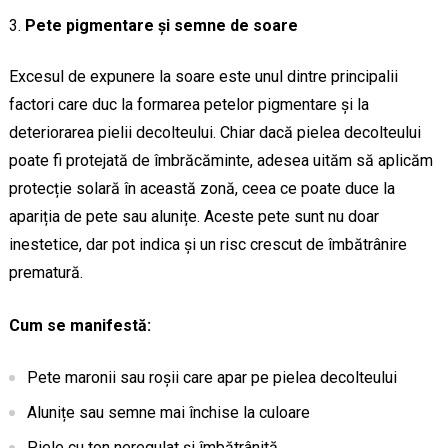
Pete pigmentare și semne de soare
Excesul de expunere la soare este unul dintre principalii
factori care duc la formarea petelor pigmentare și la
deteriorarea pielii decolteului. Chiar dacă pielea decolteului
poate fi protejată de îmbrăcăminte, adesea uităm să aplicăm
protecție solară în această zonă, ceea ce poate duce la
apariția de pete sau alunițe. Aceste pete sunt nu doar
inestetice, dar pot indica și un risc crescut de îmbătrânire
prematură.
Cum se manifestă:
Pete maronii sau roșii care apar pe pielea decolteului
Alunițe sau semne mai închise la culoare
Piele cu ton neregulat și îmbătrânită