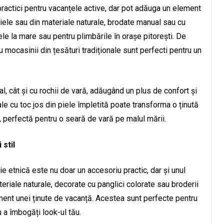
 practici pentru vacanțele active, dar pot adăuga un element
n piele sau din materiale naturale, brodate manual sau cu
ele la mare sau pentru plimbările în orașe pitorești. De
mocasinii din țesături tradiționale sunt perfecti pentru un
sual, cât și cu rochii de vară, adăugând un plus de confort și
e cu toc jos din piele împletită poate transforma o ținută
ă, perfectă pentru o seară de vară pe malul mării.
 stil
rie etnică este nu doar un accesoriu practic, dar și unul
teriale naturale, decorate cu panglici colorate sau broderii
ment unei ținute de vacanță. Acestea sunt perfecte pentru
u a îmbogăți look-ul tău.