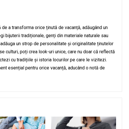
ă de a transforma orice ținută de vacanță, adăugând un
egi bijuterii tradiționale, genți din materiale naturale sau
 adăuga un strop de personalitate și originalitate ținutelor
 culturi, poți crea look-uri unice, care nu doar că reflectă
tezi cu tradițiile și istoria locurilor pe care le vizitezi.
ement esențial pentru orice vacanță, aducând o notă de