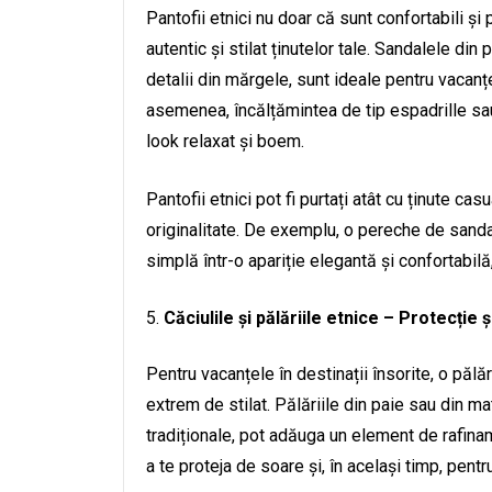
Pantofii etnici nu doar că sunt confortabili și
autentic și stilat ținutelor tale. Sandalele di
detalii din mărgele, sunt ideale pentru vacanț
asemenea, încălțămintea de tip espadrille sau 
look relaxat și boem.
Pantofii etnici pot fi purtați atât cu ținute ca
originalitate. De exemplu, o pereche de sandal
simplă într-o apariție elegantă și confortabil
Căciulile și pălăriile etnice – Protecție și
Pentru vacanțele în destinații însorite, o pălă
extrem de stilat. Pălăriile din paie sau din ma
tradiționale, pot adăuga un element de rafina
a te proteja de soare și, în același timp, pentr