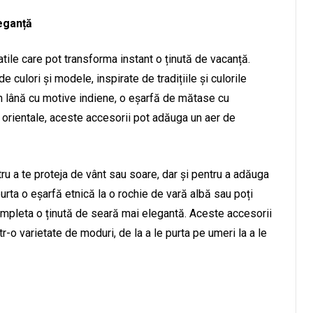
leganță
atile care pot transforma instant o ținută de vacanță.
 culori și modele, inspirate de tradițiile și culorile
din lână cu motive indiene, o eșarfă de mătase cu
 orientale, aceste accesorii pot adăuga un aer de
tru a te proteja de vânt sau soare, dar și pentru a adăuga
purta o eșarfă etnică la o rochie de vară albă sau poți
 completa o ținută de seară mai elegantă. Aceste accesorii
ntr-o varietate de moduri, de la a le purta pe umeri la a le