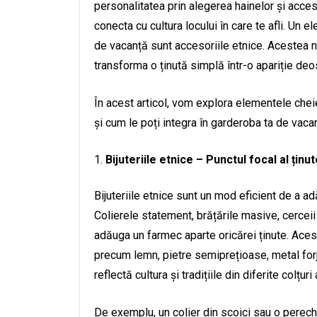
personalitatea prin alegerea hainelor și accesor
conecta cu cultura locului în care te afli. Un
de vacanță sunt accesoriile etnice. Acestea n
transforma o ținută simplă într-o apariție de
În acest articol, vom explora elementele chei
și cum le poți integra în garderoba ta de vacan
Bijuteriile etnice – Punctul focal al ținut
Bijuteriile etnice sunt un mod eficient de a a
Colierele statement, brățările masive, cerceii
adăuga un farmec aparte oricărei ținute. Acest
precum lemn, pietre semiprețioase, metal forja
reflectă cultura și tradițiile din diferite colțuri 
De exemplu, un colier din scoici sau o perech