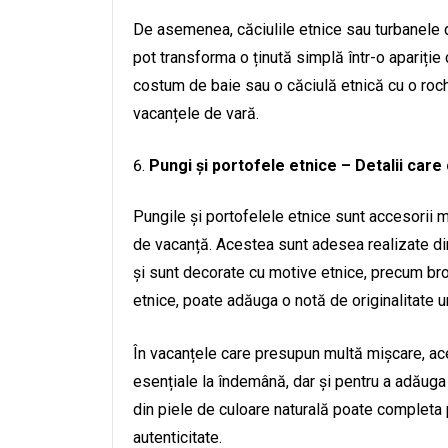
De asemenea, căciulile etnice sau turbanele d
pot transforma o ținută simplă într-o apariție
costum de baie sau o căciulă etnică cu o roc
vacanțele de vară.
Pungi și portofele etnice – Detalii car
Pungile și portofelele etnice sunt accesorii m
de vacanță. Acestea sunt adesea realizate din 
și sunt decorate cu motive etnice, precum brod
etnice, poate adăuga o notă de originalitate un
În vacanțele care presupun multă mișcare, ace
esențiale la îndemână, dar și pentru a adăuga
din piele de culoare naturală poate completa 
autenticitate.