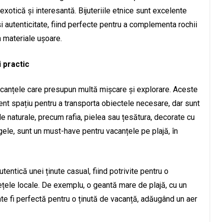
 exotică și interesantă. Bijuteriile etnice sunt excelente
i autenticitate, fiind perfecte pentru a complementa rochii
n materiale ușoare.
i practic
acanțele care presupun multă mișcare și explorare. Aceste
ient spațiu pentru a transporta obiectele necesare, dar sunt
ale naturale, precum rafia, pielea sau țesătura, decorate cu
rgele, sunt un must-have pentru vacanțele pe plajă, în
tentică unei ținute casual, fiind potrivite pentru o
iețele locale. De exemplu, o geantă mare de plajă, cu un
ate fi perfectă pentru o ținută de vacanță, adăugând un aer