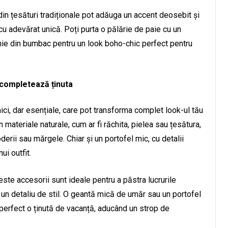
in țesături tradiționale pot adăuga un accent deosebit și
 cu adevărat unică. Poți purta o pălărie de paie cu un
hie din bumbac pentru un look boho-chic perfect pentru
e completează ținuta
ici, dar esențiale, care pot transforma complet look-ul tău
materiale naturale, cum ar fi răchita, pielea sau țesătura,
erii sau mărgele. Chiar și un portofel mic, cu detalii
ui outfit.
ste accesorii sunt ideale pentru a păstra lucrurile
 un detaliu de stil. O geantă mică de umăr sau un portofel
perfect o ținută de vacanță, aducând un strop de