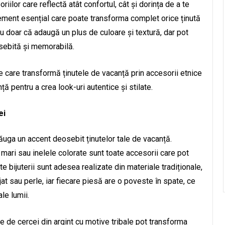
iilor care reflectă atât confortul, cât și dorința de a te
 element esențial care poate transforma complet orice ținută
u doar că adaugă un plus de culoare și textură, dar pot
osebită și memorabilă.
e care transformă ținutele de vacanță prin accesorii etnice
ță pentru a crea look-uri autentice și stilate.
ei
dăuga un accent deosebit ținutelor tale de vacanță.
 mari sau inelele colorate sunt toate accesorii care pot
e bijuterii sunt adesea realizate din materiale tradiționale,
t sau perle, iar fiecare piesă are o poveste în spate, ce
ale lumii.
e de cercei din argint cu motive tribale pot transforma