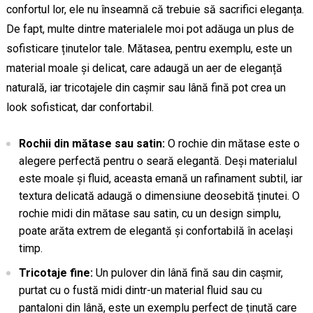
confortul lor, ele nu înseamnă că trebuie să sacrifici eleganța.
De fapt, multe dintre materialele moi pot adăuga un plus de
sofisticare ținutelor tale. Mătasea, pentru exemplu, este un
material moale și delicat, care adaugă un aer de eleganță
naturală, iar tricotajele din cașmir sau lână fină pot crea un
look sofisticat, dar confortabil.
Rochii din mătase sau satin:
O rochie din mătase este o
alegere perfectă pentru o seară elegantă. Deși materialul
este moale și fluid, aceasta emană un rafinament subtil, iar
textura delicată adaugă o dimensiune deosebită ținutei. O
rochie midi din mătase sau satin, cu un design simplu,
poate arăta extrem de elegantă și confortabilă în același
timp.
Tricotaje fine:
Un pulover din lână fină sau din cașmir,
purtat cu o fustă midi dintr-un material fluid sau cu
pantaloni din lână, este un exemplu perfect de ținută care