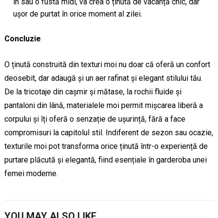
in sau o fustă midi, va crea o ținută de vacanță chic, dar
ușor de purtat în orice moment al zilei.
Concluzie
O ținută construită din texturi moi nu doar că oferă un confort
deosebit, dar adaugă și un aer rafinat și elegant stilului tău.
De la tricotaje din cașmir și mătase, la rochii fluide și
pantaloni din lână, materialele moi permit mișcarea liberă a
corpului și îți oferă o senzație de ușurință, fără a face
compromisuri la capitolul stil. Indiferent de sezon sau ocazie,
texturile moi pot transforma orice ținută într-o experiență de
purtare plăcută și elegantă, fiind esențiale în garderoba unei
femei moderne.
YOU MAY ALSO LIKE