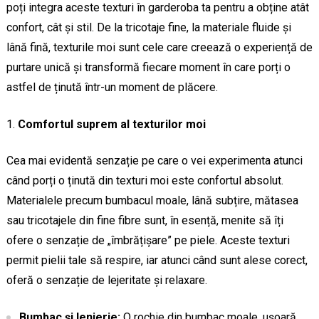
poți integra aceste texturi în garderoba ta pentru a obține atât
confort, cât și stil. De la tricotaje fine, la materiale fluide și
lână fină, texturile moi sunt cele care creează o experiență de
purtare unică și transformă fiecare moment în care porți o
astfel de ținută într-un moment de plăcere.
Comfortul suprem al texturilor moi
Cea mai evidentă senzație pe care o vei experimenta atunci
când porți o ținută din texturi moi este confortul absolut.
Materialele precum bumbacul moale, lână subțire, mătasea
sau tricotajele din fine fibre sunt, în esență, menite să îți
ofere o senzație de „îmbrățișare” pe piele. Aceste texturi
permit pielii tale să respire, iar atunci când sunt alese corect,
oferă o senzație de lejeritate și relaxare.
Bumbac și lenjerie:
O rochie din bumbac moale, ușoară,