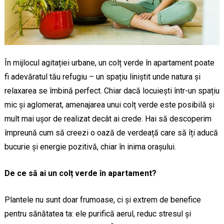
În mijlocul agitației urbane, un colț verde în apartament poate
fi adevăratul tău refugiu – un spațiu liniștit unde natura și
relaxarea se îmbină perfect. Chiar dacă locuiești într-un spațiu
mic și aglomerat, amenajarea unui colț verde este posibilă și
mult mai ușor de realizat decât ai crede. Hai să descoperim
împreună cum să creezi o oază de verdeață care să îți aducă
bucurie și energie pozitivă, chiar în inima orașului.
De ce să ai un colț verde în apartament?
Plantele nu sunt doar frumoase, ci și extrem de benefice
pentru sănătatea ta: ele purifică aerul, reduc stresul și