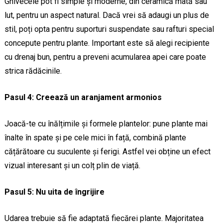
Ghivecele pot fi simple și moderne, din ceramică mată sau
lut, pentru un aspect natural. Dacă vrei să adaugi un plus de
stil, poți opta pentru suporturi suspendate sau rafturi special
concepute pentru plante. Important este să alegi recipiente
cu drenaj bun, pentru a preveni acumularea apei care poate
strica rădăcinile.
Pasul 4: Creează un aranjament armonios
Joacă-te cu înălțimile și formele plantelor: pune plante mai
înalte în spate și pe cele mici în față, combină plante
cățărătoare cu suculente și ferigi. Astfel vei obține un efect
vizual interesant și un colț plin de viață.
Pasul 5: Nu uita de îngrijire
Udarea trebuie să fie adaptată fiecărei plante. Majoritatea