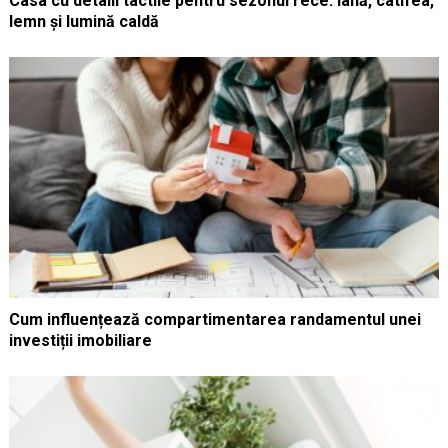
Casa cu detalii tactile pentru sezonul rece: lână, catifea,
lemn și lumină caldă
Cum influențează compartimentarea randamentul unei
investiții imobiliare