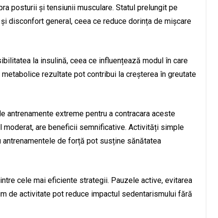
a posturii și tensiunii musculare. Statul prelungit pe
e și disconfort general, ceea ce reduce dorința de mișcare
litatea la insulină, ceea ce influențează modul în care
metabolice rezultate pot contribui la creșterea în greutate
 de antrenamente extreme pentru a contracara aceste
l moderat, are beneficii semnificative. Activități simple
u antrenamentele de forță pot susține sănătatea
dintre cele mai eficiente strategii. Pauzele active, evitarea
nim de activitate pot reduce impactul sedentarismului fără