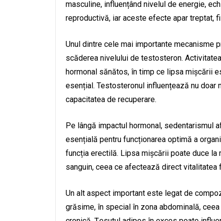
masculine, influențând nivelul de energie, ech
reproductivă, iar aceste efecte apar treptat,
Unul dintre cele mai importante mecanisme pr
scăderea nivelului de testosteron. Activitatea
hormonal sănătos, în timp ce lipsa mișcării e
esențial. Testosteronul influențează nu doar ma
capacitatea de recuperare.
Pe lângă impactul hormonal, sedentarismul af
esențială pentru funcționarea optimă a organi
funcția erectilă. Lipsa mișcării poate duce la 
sanguin, ceea ce afectează direct vitalitatea f
Un alt aspect important este legat de compo
grăsime, în special în zona abdominală, ceea 
cronică. Țesutul adipos în exces poate influe