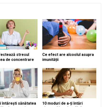
fectează stresul
Ce efect are alcoolul asupra
tea de concentrare
imunității
i întărești sănătatea
10 moduri de a-ți întări