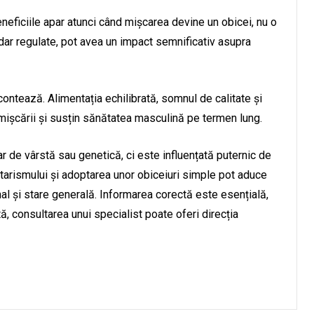
neficiile apar atunci când mișcarea devine un obicei, nu o
, dar regulate, pot avea un impact semnificativ asupra
 contează. Alimentația echilibrată, somnul de calitate și
ișcării și susțin sănătatea masculină pe termen lung.
r de vârstă sau genetică, ci este influențată puternic de
ntarismului și adoptarea unor obiceiuri simple pot aduce
nal și stare generală. Informarea corectă este esențială,
ă, consultarea unui specialist poate oferi direcția