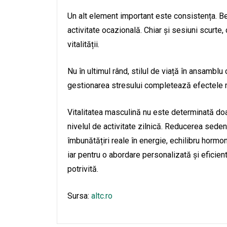
Un alt element important este consistența. Be
activitate ocazională. Chiar și sesiuni scurte
vitalității.
Nu în ultimul rând, stilul de viață în ansamblu
gestionarea stresului completează efectele m
Vitalitatea masculină nu este determinată doa
nivelul de activitate zilnică. Reducerea sede
îmbunătățiri reale în energie, echilibru hormo
iar pentru o abordare personalizată și eficient
potrivită.
Sursa:
altc.ro