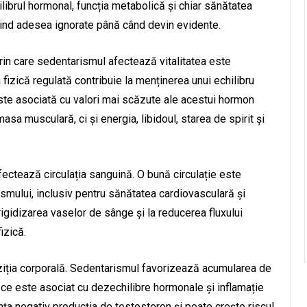
ilibrul hormonal, funcția metabolică și chiar sănătatea
 fiind adesea ignorate până când devin evidente.
in care sedentarismul afectează vitalitatea este
 fizică regulată contribuie la menținerea unui echilibru
ste asociată cu valori mai scăzute ale acestui hormon
sa musculară, ci și energia, libidoul, starea de spirit și
ectează circulația sanguină. O bună circulație este
smului, inclusiv pentru sănătatea cardiovasculară și
rigidizarea vaselor de sânge și la reducerea fluxului
izică.
ziția corporală. Sedentarismul favorizează acumularea de
ce este asociat cu dezechilibre hormonale și inflamație
nța negativ producția de testosteron și poate crește riscul