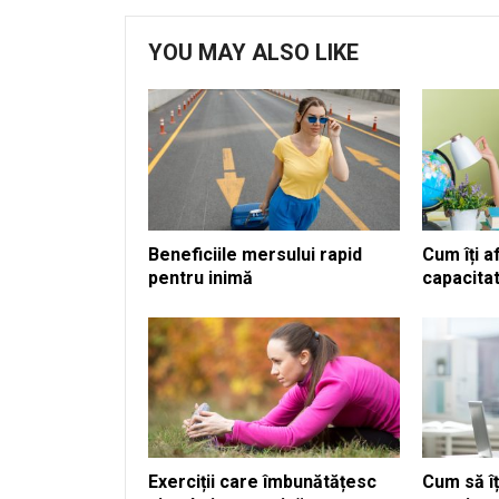
YOU MAY ALSO LIKE
Beneficiile mersului rapid
Cum îți a
pentru inimă
capacita
Exerciții care îmbunătățesc
Cum să îț