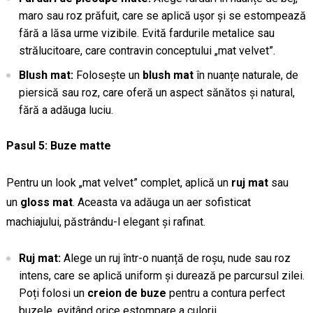
maro sau roz prăfuit, care se aplică ușor și se estompează
fără a lăsa urme vizibile. Evită fardurile metalice sau
strălucitoare, care contravin conceptului „mat velvet”.
Blush mat:
Folosește un
blush mat
în nuanțe naturale, de
piersică sau roz, care oferă un aspect sănătos și natural,
fără a adăuga luciu.
Pasul 5: Buze matte
Pentru un look „mat velvet” complet, aplică un
ruj mat
sau
un
gloss mat
. Aceasta va adăuga un aer sofisticat
machiajului, păstrându-l elegant și rafinat.
Ruj mat:
Alege un ruj într-o nuanță de roșu, nude sau roz
intens, care se aplică uniform și durează pe parcursul zilei.
Poți folosi un
creion de buze
pentru a contura perfect
buzele, evitând orice estompare a culorii.