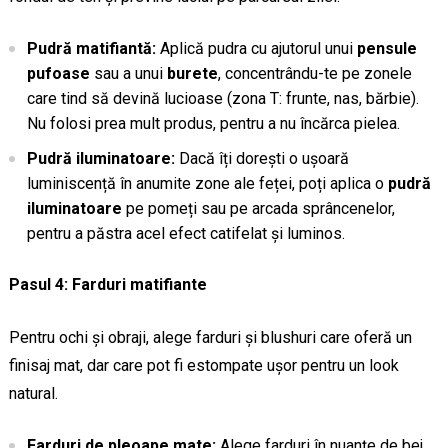
Pudră matifiantă:
Aplică pudra cu ajutorul unui
pensule
pufoase
sau a unui
burete
, concentrându-te pe zonele
care tind să devină lucioase (zona T: frunte, nas, bărbie).
Nu folosi prea mult produs, pentru a nu încărca pielea.
Pudră iluminatoare:
Dacă îți dorești o ușoară
luminiscență în anumite zone ale feței, poți aplica o
pudră
iluminatoare
pe pomeți sau pe arcada sprâncenelor,
pentru a păstra acel efect catifelat și luminos.
Pasul 4: Farduri matifiante
Pentru ochi și obraji, alege farduri și blushuri care oferă un
finisaj mat, dar care pot fi estompate ușor pentru un look
natural.
Farduri de pleoape mate:
Alege farduri în nuanțe de bej,