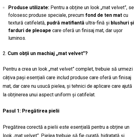
Produse utilizate:
Pentru a obține un look „mat velvet”, se
folosesc produse speciale, precum
fond de ten mat
cu
textură catifelată,
pudră matifiantă
ultra-fină și
blushuri și
farduri de pleoape
care oferă un finisaj mat, dar ușor
luminos.
Cum obții un machiaj „mat velvet”?
Pentru a crea un look „mat velvet” complet, trebuie să urmezi
câțiva pași esențiali care includ produse care oferă un finisaj
mat, dar care nu usucă pielea, și tehnici de aplicare care ajută
la obținerea unui aspect uniform și catifelat.
Pasul 1: Pregătirea pielii
Pregătirea corectă a pielii este esențială pentru a obține un
look „mat velvet”. Pielea trebuie să fie curată, hidratată și