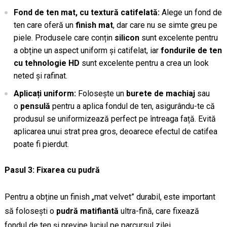
Fond de ten mat, cu textură catifelată:
Alege un fond de
ten care oferă un
finish mat
, dar care nu se simte greu pe
piele. Produsele care conțin
silicon
sunt excelente pentru
a obține un aspect uniform și catifelat, iar
fondurile de ten
cu tehnologie HD
sunt excelente pentru a crea un look
neted și rafinat.
Aplicați uniform:
Folosește un
burete de machiaj
sau
o
pensulă
pentru a aplica fondul de ten, asigurându-te că
produsul se uniformizează perfect pe întreaga față. Evită
aplicarea unui strat prea gros, deoarece efectul de catifea
poate fi pierdut.
Pasul 3: Fixarea cu pudră
Pentru a obține un finish „mat velvet” durabil, este important
să folosești o
pudră matifiantă
ultra-fină, care fixează
fondul de ten și previne luciul pe parcursul zilei.