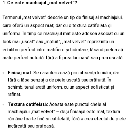
Ce este machiajul „mat velvet”?
Termenul „mat velvet” descrie un tip de finisaj al machiajului,
care oferă un aspect
mat
, dar cu o textură catifelată și
uniformă. În timp ce machiajul mat este adesea asociat cu un
look mai „uscat” sau „mătuit”, „mat velvet” reprezintă un
echilibru perfect între matifiere și hidratare, lăsând pielea să
arate perfect netedă, fără a fi prea lucioasă sau prea uscată.
Finisaj mat:
Se caracterizează prin absența luciului, dar
fără a lăsa senzația de piele uscată sau prăfuită. În
schimb, tenul arată uniform, cu un aspect sofisticat și
rafinat.
Textura catifelată:
Acesta este punctul cheie al
machiajului „mat velvet” – deși finisajul este mat, textura
rămâne foarte fină și catifelată, fără a crea efectul de piele
încărcată sau prafoasă.