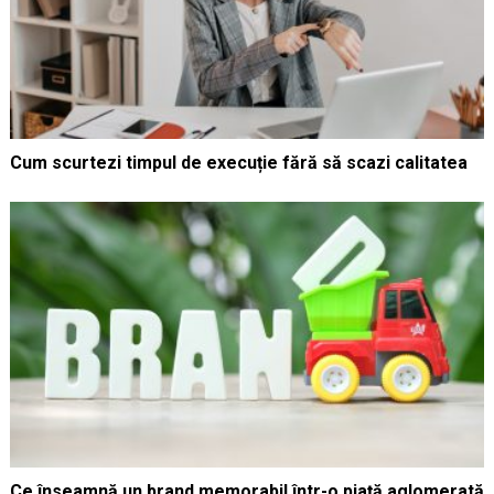
Cum scurtezi timpul de execuție fără să scazi calitatea
Ce înseamnă un brand memorabil într-o piață aglomerată