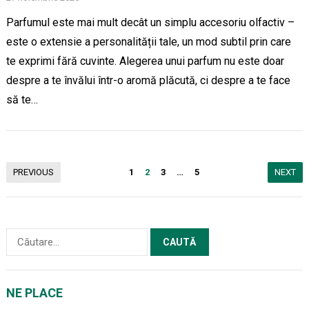
Parfumul este mai mult decât un simplu accesoriu olfactiv –
este o extensie a personalității tale, un mod subtil prin care
te exprimi fără cuvinte. Alegerea unui parfum nu este doar
despre a te învălui într-o aromă plăcută, ci despre a te face
să te…
Paginație
PREVIOUS
1
2
3
…
5
NEXT
articole
Caută
după:
NE PLACE